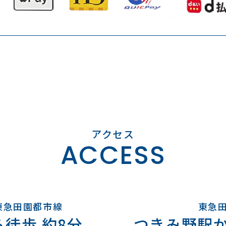
ACCESS
東急田園都市線
東急
徒歩 約8分
つきみ野駅か