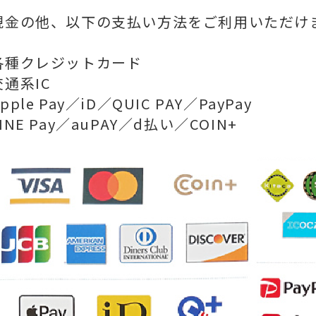
現金の他、以下の支払い方法をご利用いただけ
各種クレジットカード
交通系IC
pple Pay／iD／QUIC PAY／PayPay
LINE Pay／auPAY／d払い／COIN+